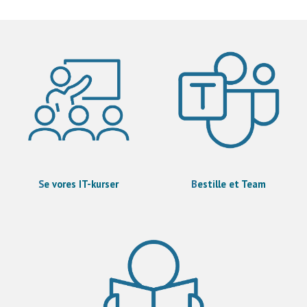
S
e vores IT-kurser
B
estille et Team