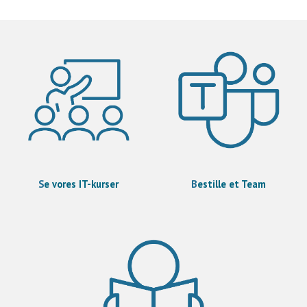
S
e vores IT-kurser
B
estille et Team